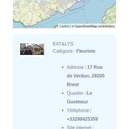
Leaflet
| © OpenStreetMap contributors
KAT&LYS
Catégorie :
Fleuriste
Adresse :
17 Rue
de Verdun, 29200
Brest
Quartier :
Le
Guelmeur
Téléphone :
+33298425359
Site internet :