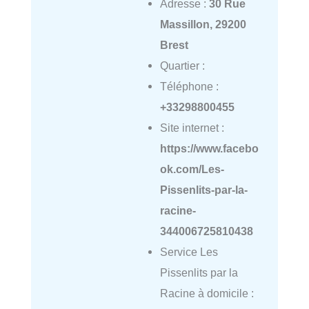
Adresse :
30 Rue
Massillon, 29200
Brest
Quartier :
Téléphone :
+33298800455
Site internet :
https://www.facebo
ok.com/Les-
Pissenlits-par-la-
racine-
344006725810438
Service Les
Pissenlits par la
Racine à domicile :