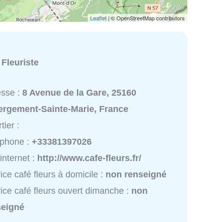
Leaflet
| © OpenStreetMap contributors
:
Fleuriste
esse :
8 Avenue de la Gare, 25160
ergement-Sainte-Marie, France
tier :
éphone :
+33381397026
 internet :
http://www.cafe-fleurs.fr/
ice café fleurs à domicile :
non renseigné
ice café fleurs ouvert dimanche :
non
seigné