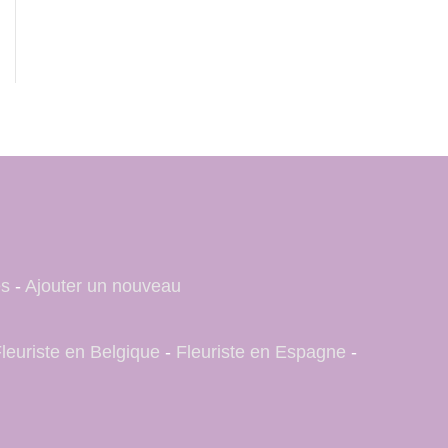
es
-
Ajouter un nouveau
leuriste en Belgique
-
Fleuriste en Espagne
-