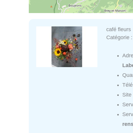
café fleurs
Catégorie 
Adr
Lab
Quar
Tél
Site
Serv
Serv
ren