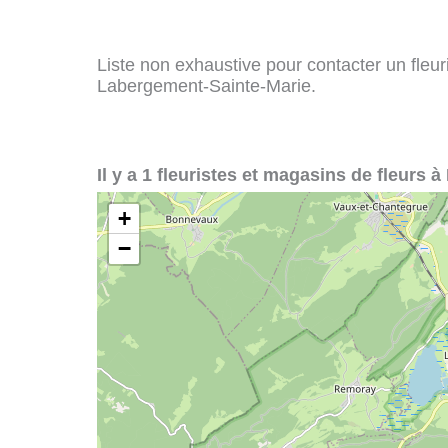
Liste non exhaustive pour contacter un fleuris
Labergement-Sainte-Marie.
Il y a 1 fleuristes et magasins de fleurs
+
−