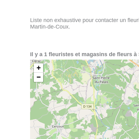
Liste non exhaustive pour contacter un fleuris
Martin-de-Coux.
Il y a 1 fleuristes et magasins de fleurs 
+
−