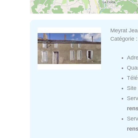
Meyrat Jea
Catégorie 
Adr
Quar
Tél
Site
Serv
ren
Serv
ren