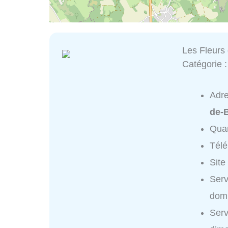
Les Fleur
Catégorie 
Adr
de-
Quar
Tél
Site
Serv
domi
Serv