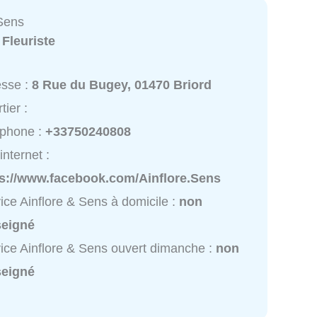
 Sens
:
Fleuriste
esse :
8 Rue du Bugey, 01470 Briord
tier :
éphone :
+33750240808
internet :
ps://www.facebook.com/Ainflore.Sens
ice Ainflore & Sens à domicile :
non
seigné
ice Ainflore & Sens ouvert dimanche :
non
seigné