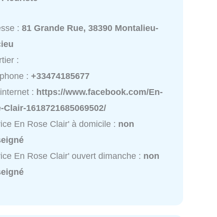
esse :
81 Grande Rue, 38390 Montalieu-
cieu
tier :
éphone :
+33474185677
 internet :
https://www.facebook.com/En-
e-Clair-1618721685069502/
ice En Rose Clair' à domicile :
non
seigné
ice En Rose Clair' ouvert dimanche :
non
seigné