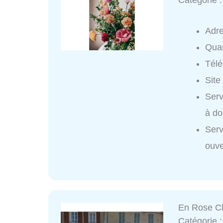
Catégorie 
Adr
Quar
Tél
Site
Serv
à do
Serv
ouve
En Rose Cla
Catégorie 