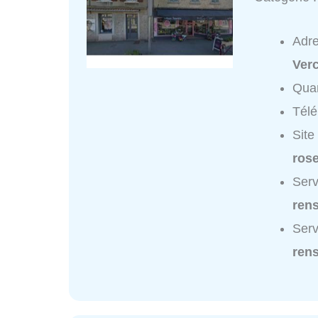
Adr
Ver
Quar
Tél
Site
ros
Serv
ren
Serv
ren