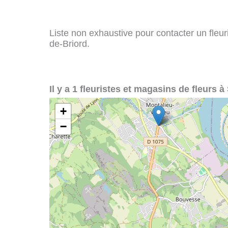
Liste non exhaustive pour contacter un fleuris
de-Briord.
Il y a 1 fleuristes et magasins de fleurs à
+
−