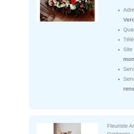
Adr
Ver
Quar
Tél
Site
mont
Serv
Serv
ren
Fleuriste 