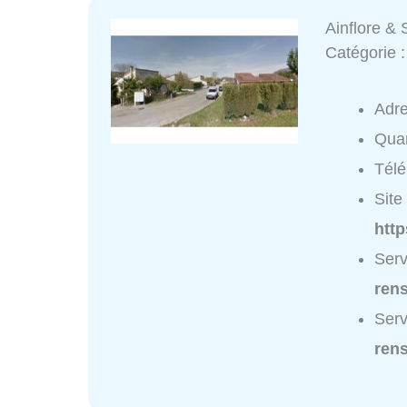
Ainflore &
Catégorie 
Adr
Quar
Tél
Site 
htt
Serv
ren
Serv
ren