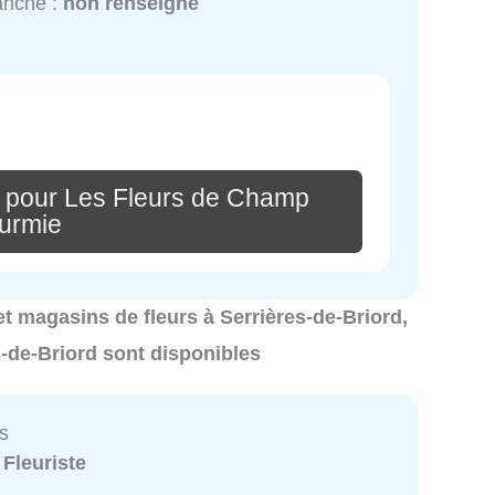
anche :
non renseigné
 pour Les Fleurs de Champ
urmie
s et magasins de fleurs à Serrières-de-Briord,
s-de-Briord sont disponibles
rs
:
Fleuriste