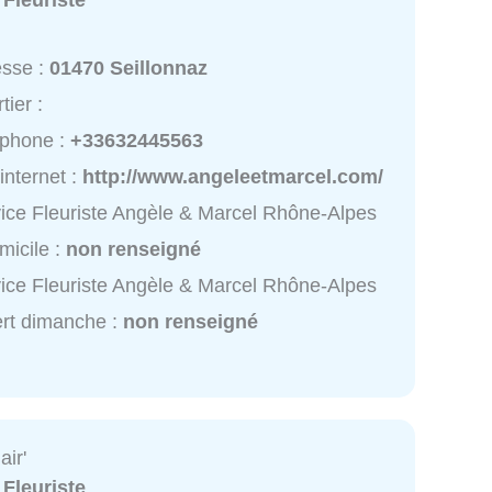
:
Fleuriste
esse :
01470 Seillonnaz
tier :
éphone :
+33632445563
 internet :
http://www.angeleetmarcel.com/
ice Fleuriste Angèle & Marcel Rhône-Alpes
micile :
non renseigné
ice Fleuriste Angèle & Marcel Rhône-Alpes
rt dimanche :
non renseigné
ir'
:
Fleuriste