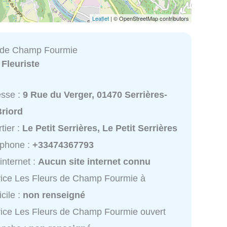
Leaflet
| © OpenStreetMap contributors
s de Champ Fourmie
:
Fleuriste
esse :
9 Rue du Verger, 01470 Serrières-
Briord
tier :
Le Petit Serrières, Le Petit Serrières
éphone :
+33474367793
 internet :
Aucun site internet connu
ice Les Fleurs de Champ Fourmie à
cile :
non renseigné
ice Les Fleurs de Champ Fourmie ouvert