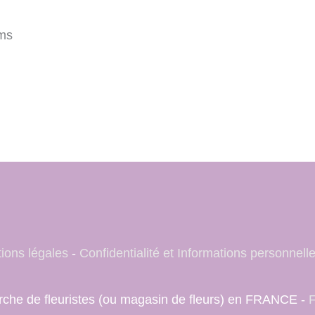
ms
ions légales
-
Confidentialité et Informations personnell
herche de fleuristes (ou magasin de fleurs) en FRANCE -
F