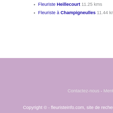
Fleuriste
Heillecourt
11.25 kms
Fleuriste à
Champigneulles
11.44 k
Contactez-nous
-
Ment
Copyright © - fleuristeinfo.com, site de rec