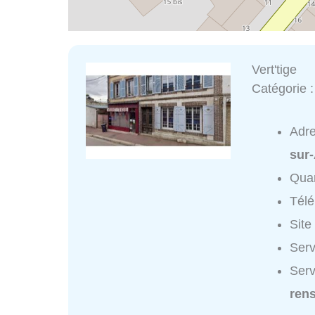
Vert'tige
Catégorie 
Adr
sur
Quar
Tél
Site
Serv
Serv
ren