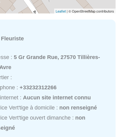
Leaflet
| © OpenStreetMap contributors
:
Fleuriste
esse :
5 Gr Grande Rue, 27570 Tillières-
-Avre
tier :
éphone :
+33232312266
 internet :
Aucun site internet connu
ice Vert'tige à domicile :
non renseigné
ice Vert'tige ouvert dimanche :
non
seigné