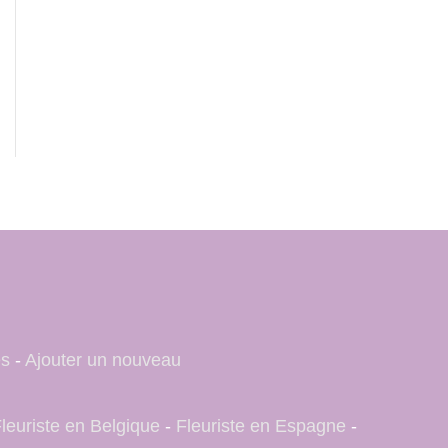
es
-
Ajouter un nouveau
leuriste en Belgique
-
Fleuriste en Espagne
-