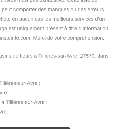
leuristes n’est pas exhaustive. Cette liste de
iés peut comporter des manques ou des erreurs.
eflète en aucun cas les meilleurs services d’un
chage est uniquement présent à titre d’information
leuristeinfo.com. Merci de votre compréhension.
gasins de fleurs à Tillières-sur-Avre, 27570, dans
 Tillières-sur-Avre ;
vre ;
 à Tillières-sur-Avre ;
vre.