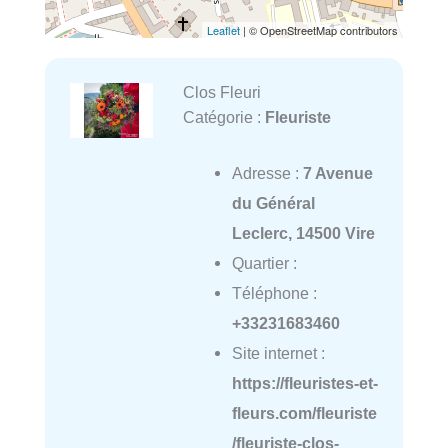
Leaflet
| © OpenStreetMap contributors
Clos Fleuri
Catégorie :
Fleuriste
Adresse :
7 Avenue
du Général
Leclerc, 14500 Vire
Quartier :
Téléphone :
+33231683460
Site internet :
https://fleuristes-et-
fleurs.com/fleuriste
/fleuriste-clos-